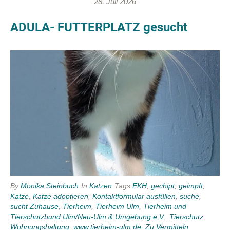
28. Juli 2026
ADULA- FUTTERPLATZ gesucht
By
Monika Steinbuch
In
Katzen
Tags
EKH
,
gechipt
,
geimpft
,
Katze
,
Katze adoptieren
,
Kontaktformular ausfüllen
,
suche
,
sucht Zuhause
,
Tierheim
,
Tierheim Ulm
,
Tierheim und
Tierschutzbund Ulm/Neu-Ulm & Umgebung e.V.
,
Tierschutz
,
Wohnungshaltung
,
www.tierheim-ulm.de
,
Zu Vermitteln