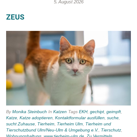
5. August 2026
ZEUS
By
Monika Steinbuch
In
Katzen
Tags
EKH
,
gechipt
,
geimpft
,
Katze
,
Katze adoptieren
,
Kontaktformular ausfüllen
,
suche
,
sucht Zuhause
,
Tierheim
,
Tierheim Ulm
,
Tierheim und
Tierschutzbund Ulm/Neu-Ulm & Umgebung e.V.
,
Tierschutz
,
Wohnungshaltung
,
www.tierheim-ulm.de
,
Zu Vermitteln