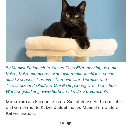
By
Monika Steinbuch
In
Katzen
Tags
EKH
,
gechipt
,
geimpft
,
Katze
,
Katze adoptieren
,
Kontaktformular ausfüllen
,
suche
,
sucht Zuhause
,
Tierheim
,
Tierheim Ulm
,
Tierheim und
Tierschutzbund Ulm/Neu-Ulm & Umgebung e.V.
,
Tierschutz
,
Wohnungshaltung
,
www.tierheim-ulm.de
,
Zu Vermitteln
Mona kam als Fundtier zu uns. Sie ist eine sehr freundliche
und verschmuste Katze. Jedoch nur zu Menschen, andere
Katzen braucht...
18