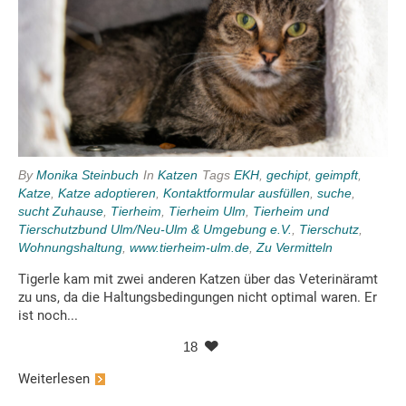
By
Monika Steinbuch
In
Katzen
Tags
EKH
,
gechipt
,
geimpft
,
Katze
,
Katze adoptieren
,
Kontaktformular ausfüllen
,
suche
,
sucht Zuhause
,
Tierheim
,
Tierheim Ulm
,
Tierheim und
Tierschutzbund Ulm/Neu-Ulm & Umgebung e.V.
,
Tierschutz
,
Wohnungshaltung
,
www.tierheim-ulm.de
,
Zu Vermitteln
Tigerle kam mit zwei anderen Katzen über das Veterinäramt
zu uns, da die Haltungsbedingungen nicht optimal waren. Er
ist noch...
18
Weiterlesen