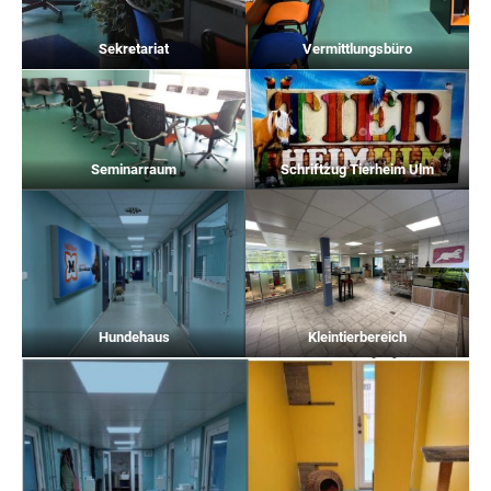
Sekretariat
Vermittlungsbüro
Seminarraum
Schriftzug Tierheim Ulm
Hundehaus
Kleintierbereich