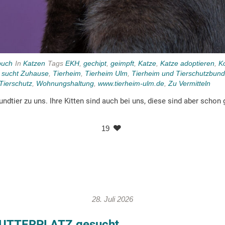
buch
In
Katzen
Tags
EKH
,
gechipt
,
geimpft
,
Katze
,
Katze adoptieren
,
K
,
sucht Zuhause
,
Tierheim
,
Tierheim Ulm
,
Tierheim und Tierschutzbun
Tierschutz
,
Wohnungshaltung
,
www.tierheim-ulm.de
,
Zu Vermitteln
ndtier zu uns. Ihre Kitten sind auch bei uns, diese sind aber schon
19
28. Juli 2026
UTTERPLATZ gesucht