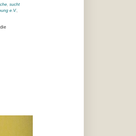
che
,
sucht
ung e.V.
,
die