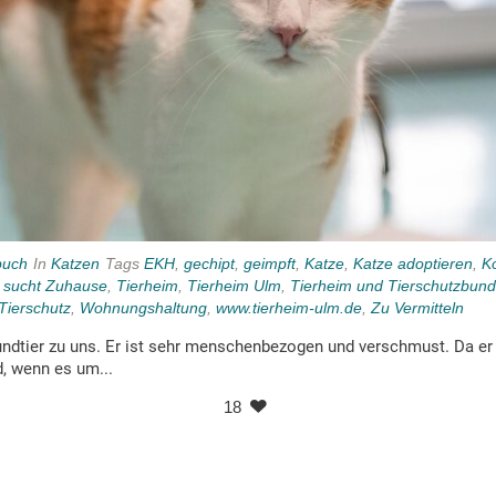
buch
In
Katzen
Tags
EKH
,
gechipt
,
geimpft
,
Katze
,
Katze adoptieren
,
K
,
sucht Zuhause
,
Tierheim
,
Tierheim Ulm
,
Tierheim und Tierschutzbun
Tierschutz
,
Wohnungshaltung
,
www.tierheim-ulm.de
,
Zu Vermitteln
ndtier zu uns. Er ist sehr menschenbezogen und verschmust. Da er
d, wenn es um...
18