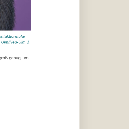
ontaktformular
d Ulm/Neu-Ulm &
 groß genug, um