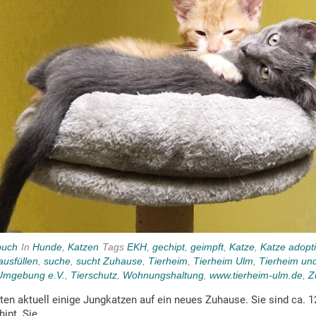
buch
In
Hunde
,
Katzen
Tags
EKH
,
gechipt
,
geimpft
,
Katze
,
Katze adopt
ausfüllen
,
suche
,
sucht Zuhause
,
Tierheim
,
Tierheim Ulm
,
Tierheim un
Umgebung e.V.
,
Tierschutz
,
Wohnungshaltung
,
www.tierheim-ulm.de
,
Z
en aktuell einige Jungkatzen auf ein neues Zuhause. Sie sind ca. 1
ipt. Sie...