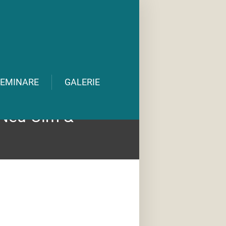
EMINARE
GALERIE
/Neu-Ulm &