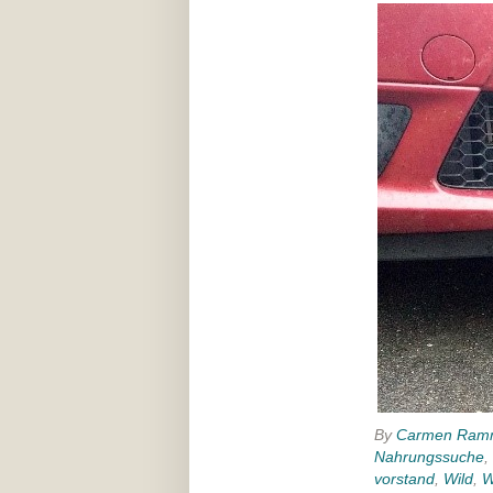
By
Carmen Ram
Nahrungssuche
,
vorstand
,
Wild
,
W