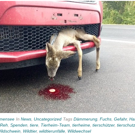
mensee
In
News
,
Uncategorized
Tags
Dämmerung
,
Fuchs
,
Gefahr
,
Ha
Reh
,
Spenden
,
tiere
,
Tierheim-Team
,
tierheime
,
tierschützer
,
tierschut
ildschwein
,
Wildtier
,
wildtierunfälle
,
Wildwechsel