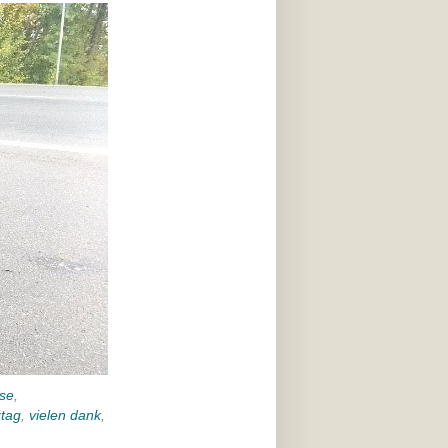
se
,
ztag
,
vielen dank
,