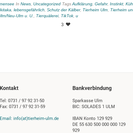
mensee
In
News
,
Uncategorized
Tags
Aufklärung
,
Gefahr
,
Instinkt
,
Küh
ikitaka
,
lebensgefährlich
,
Schutz der Kälber
,
Tierheim Ulm
,
Tierheim un
Ulm/Neu-Ulm u. U.
,
Tierquälerei
,
TikTok
,
u
3
Kontakt
Bankverbindung
Tel: 0731 / 97 92 31-50
Sparkasse Ulm
Fax: 0731 / 97 92 31-59
BIC: SOLADES 1 ULM
Email: info(at)tierheim-ulm.de
IBAN Konto 129 929
DE 55 630 500 000 000 129
929