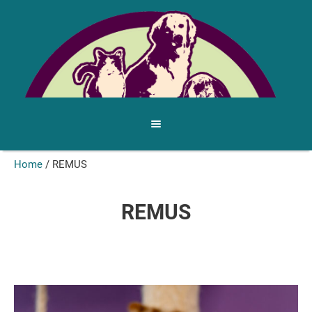
Home
/
REMUS
REMUS